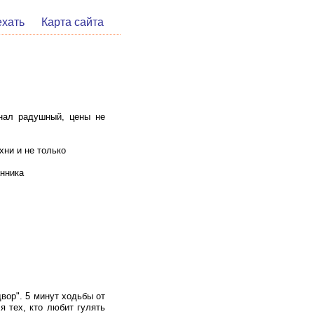
ехать
Карта сайта
онал радушный, цены не
ни и не только
нника
вор". 5 минут ходьбы от
я тех, кто любит гулять