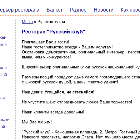
ерьер ресторана
Банкет
Разное
Новости
Как про
Меню
»
Русская кухня
Ресторан "Русский клуб"
хни
Приглашает Вас в гости!
ской
Наше гостеприимство всегда к Вашим услугам!
Обстановка демократичная, оригинальный интерьер, перс
выше, чем у конкурентов!
Широкий выбор оригинальных блюд русской национальной кух
ухни
ской
Размеры порций порадуют даже самого проголодавшего стра
с широкой русской душой, а цены приятно удивят!
Наш девиз:
Угощайся, не стесняйся!
хни
Не упустите шанс отпраздновать любое Ваше торжество!
Наши клиенты всегда довольны!
имаки
Мы Вас любим!
кой
"Русский клуб" - Конюшенная площадь, 2. Метро "Гостиный д
Невского проспекта, напротив Спаса. Нет лучшего места дл