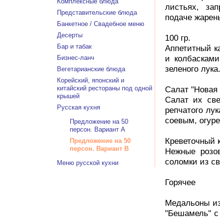
Комплексные блюда
листьях, за
Представительские блюда
подаче жарен
Банкетное / Свадебное меню
Десерты
100 гр.
Бар и табак
Аппетитный к
Бизнес-ланч
и колбасками
зеленого лука
Вегетарианские блюда
Корейский, японский и
китайский рестораны под одной
Салат "Новая 
крышей
Салат их св
Русская кухня
репчатого лук
соевым, огур
Предложение на 50
персон. Вариант А
Креветочный к
Предложение на 50
персон. Вариант В
Нежные розо
соломки из с
Меню русской кухни
Горячее
Медальоны из
"Бешамель" с