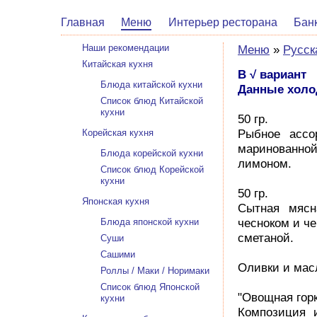
Главная
Меню
Интерьер ресторана
Бан
Наши рекомендации
Меню
»
Русск
Китайская кухня
В √ вариант
Блюда китайской кухни
Данные холод
Список блюд Китайской
кухни
50 гр.
Корейская кухня
Рыбное ассо
маринованной
Блюда корейской кухни
лимоном.
Список блюд Корейской
кухни
50 гр.
Японская кухня
Сытная мясн
Блюда японской кухни
чесноком и ч
сметаной.
Суши
Сашими
Оливки и мас
Роллы / Маки / Норимаки
Список блюд Японской
"Овощная горк
кухни
Композиция 