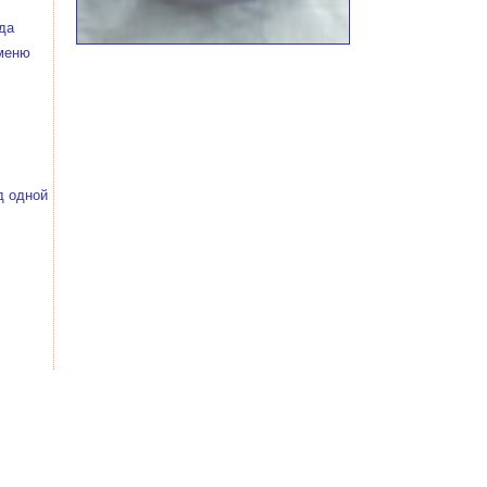
да
 меню
д одной