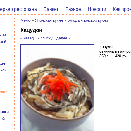
ерьер ресторана
Банкет
Разное
Новости
Как про
Меню
»
Японская кухня
»
Блюда японской кухни
Кацудон
хни
« назад
к списку
далее »
ской
Кацудон
свинина в паниро
350 г. — 420 руб.
ухни
ской
ухни
имаки
кой