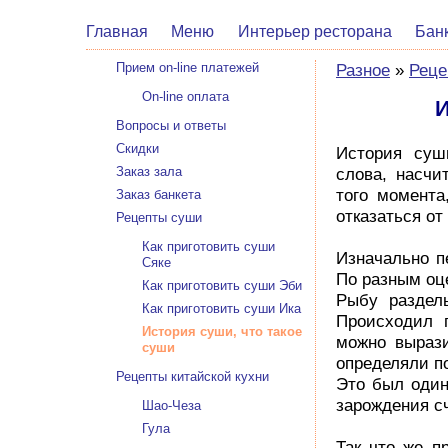
Главная
Меню
Интерьер ресторана
Бан
Прием on-line платежей
Разное
»
Реце
On-line оплата
И
Вопросы и ответы
Скидки
История суш
Заказ зала
слова, насчи
того момента
Заказ банкета
отказаться от
Рецепты суши
Как приготовить суши
Изначально п
Сяке
По разным оце
Как приготовить суши Эби
Рыбу раздел
Как приготовить суши Ика
Происходил 
История суши, что такое
можно вырази
суши
определяли п
Рецепты китайской кухни
Это был один
зарождения с
Шао-Чеза
Гула
Так что же п