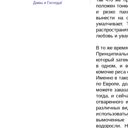
Дамы и Господа!
положен тонк
и резко пах
вынести на 
умалчивает.
распространя
любовь и ува
В то же врем
Принципиаль
который зате
в одном, и 
комочке риса 
Именно в так
по Европе, д
можете заказ
тогда, и сей
отваренного 
различных ви
использовать
вымоченные
водоросли. 