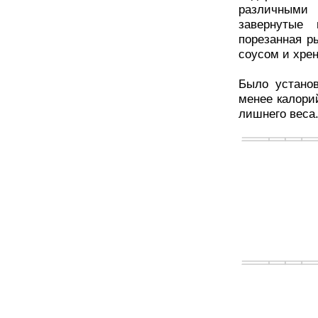
различными 
завернутые 
порезанная р
соусом и хре
Было устано
менее калори
лишнего веса